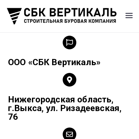
ВЕ
Строи
тельн
Р
ая
Буров
Т
ая
ООО «СБК Вертикаль»
Компа
И
ния
К
Нижегородская область,
А
г.Выкса, ул. Ризадеевская,
76
Л
Ь