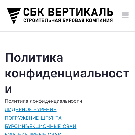
Перейти
к
ВЕ
Строи
содержимому
тельн
Р
ая
Буров
Т
Политика
ая
Компа
И
конфиденциальност
ния
К
и
А
Политика конфиденциальности
ЛИДЕРНОЕ БУРЕНИЕ
Л
ПОГРУЖЕНИЕ ШПУНТА
БУРОИНЪЕКЦИОННЫЕ СВАИ
Ь
БУРОНАБИВНЫЕ СВАИ